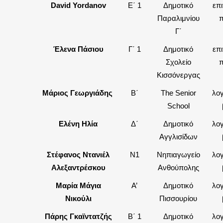
David Yordanov
Ε΄ 1
Δημοτικό
επ
Παραλιμνίου
π
Γ΄
Έλενα Πάσιου
Γ΄ 1
Δημοτικό
επ
Σχολείο
π
Κισσόνεργας
Μάριος Γεωργιάδης
Β΄
The Senior
λογ
School
Ελένη Ηλία
Δ΄
Δημοτικό
λογ
Αγγλισίδων
Στέφανος Ντανιέλ
Ν1
Νηπιαγωγείο
λογ
Αλεξαντρέσκου
Ανθούπολης
Μαρία Μάγια
Α’
Δημοτικό
λογ
Νικούλι
Πισσουρίου
Πάρης Γκαϊντατζής
Β΄ 1
Δημοτικό
λογ