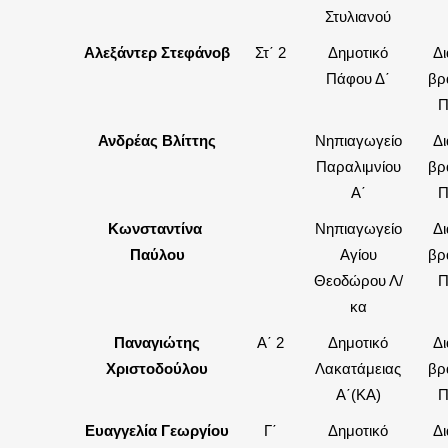
Στυλιανού
Αλεξάντερ Στεφάνοβ
Στ΄ 2
Δημοτικό
Δι
Πάφου Δ΄
βρ
Π
Ανδρέας Βλίττης
Νηπιαγωγείο
Δι
Παραλιμνίου
βρ
Α΄
Π
Κωνσταντίνα
Νηπιαγωγείο
Δι
Παύλου
Αγίου
βρ
Θεοδώρου Λ/
Π
κα
Παναγιώτης
Α΄ 2
Δημοτικό
Δι
Χριστοδούλου
Λακατάμειας
βρ
Α΄(ΚΑ)
Π
Ευαγγελία Γεωργίου
Γ΄
Δημοτικό
Δι