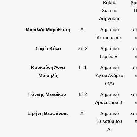
Καλού
βρ
Χωριού
Π
Λάρνακας
Μαριλίζα Μαραθεύτη
Δ΄
Δημοτικό
επ
Αστρομερίτη
π
Σοφία Κόλα
Στ΄ 3
Δημοτικό
επ
Γερίου Β΄
π
Κουκούνη Άννα
Γ΄ 1
Δημοτικό
επ
Μαιρηλίζ
Αγίου Ανδρέα
π
(ΚΑ)
Γιάννης Μενοίκου
Β΄ 2
Δημοτικό
επ
Αραδίππου Β΄
π
Ειρήνη Θεοφάνους
Δ΄
Δημοτικό
επ
Ξυλοτύμβου
π
Α΄