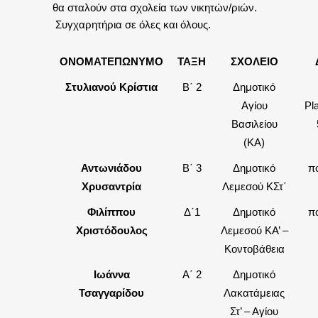
θα σταλούν στα σχολεία των νικητών/ριών.
Συγχαρητήρια σε όλες και όλους.
ΟΝΟΜΑΤΕΠΩΝΥΜΟ
ΤΑΞΗ
ΣΧΟΛΕΙΟ
Στυλιανού Κρίστια
Β΄ 2
Δημοτικό
Αγίου
Pl
Βασιλείου
(ΚΑ)
Αντωνιάδου
B΄ 3
Δημοτικό
π
Χρυσαντρία
Λεμεσού ΚΣτ΄
Φιλίππου
Δ΄1
Δημοτικό
π
Χριστόδουλος
Λεμεσού ΚΑ’ –
Κοντοβάθεια
Ιωάννα
Α΄ 2
Δημοτικό
Τσαγγαρίδου
Λακατάμειας
Στ’ – Αγίου