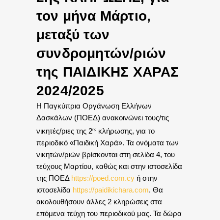
τον μήνα Μάρτιο,
μεταξύ των
συνδρομητών/ριών
της ΠΑΙΔΙΚΗΣ ΧΑΡΑΣ
2024/2025
Η Παγκύπρια Οργάνωση Ελλήνων
Δασκάλων (ΠΟΕΔ) ανακοινώνει τους/τις
νικητές/ριες της 2
κλήρωσης, για το
ης
περιοδικό «Παιδική Χαρά». Τα ονόματα των
νικητών/ριών βρίσκονται στη σελίδα 4, του
τεύχους Μαρτίου, καθώς και στην ιστοσελίδα
της ΠΟΕΔ
https://poed.com.cy
ή στην
ιστοσελίδα
https://paidikichara.com
. Θα
ακολουθήσουν άλλες 2 κληρώσεις στα
επόμενα τεύχη του περιοδικού μας. Τα δώρα