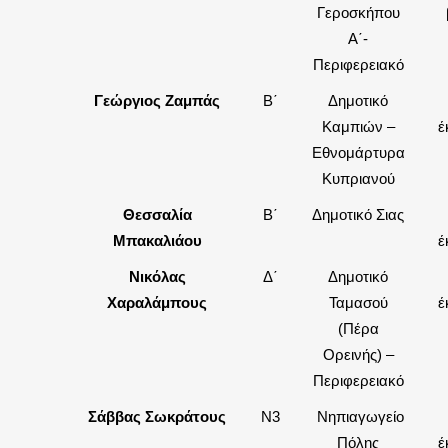
Γεροσκήπου
Α΄-
Περιφερειακό
Γεώργιος Ζαμπάς
Β΄
Δημοτικό
Καμπιών –
έ
Εθνομάρτυρα
Κυπριανού
Θεσσαλία
Β΄
Δημοτικό Σιας
Μπακαλιάου
έ
Νικόλας
Δ΄
Δημοτικό
Χαραλάμπους
Ταμασού
έ
(Πέρα
Ορεινής) –
Περιφερειακό
Σάββας Σωκράτους
Ν3
Νηπιαγωγείο
Πόλης
έ