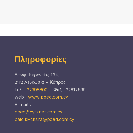
Πληροφορίες
Λεωφ. Κυρηνείας 184,
2112 Λευκωσία – Κύπρος
Τηλ. :
22398800
– Φαξ : 22817599
Web :
www.poed.com.cy
E-mail :
poed@cytanet.com.cy
paidiki-chara@poed.com.cy