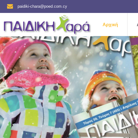
paidiki-chara@poed.com.cy
Αρχική