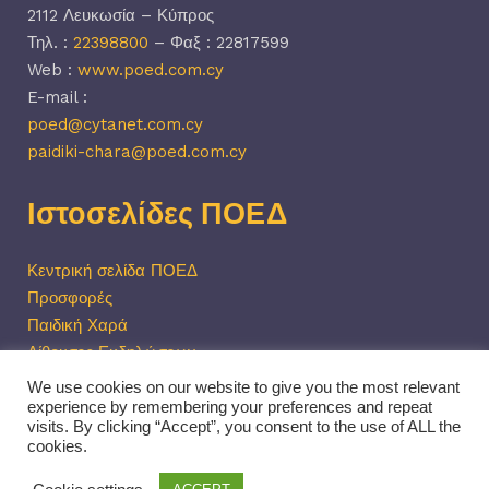
2112 Λευκωσία – Κύπρος
Τηλ. :
22398800
– Φαξ : 22817599
Web :
www.poed.com.cy
E-mail :
poed@cytanet.com.cy
paidiki-chara@poed.com.cy
Ιστοσελίδες ΠΟΕΔ
Κεντρική σελίδα ΠΟΕΔ
Προσφορές
Παιδική Χαρά
Αίθουσες Εκδηλώσεων
Εξοχικές Κατοικίες
We use cookies on our website to give you the most relevant
experience by remembering your preferences and repeat
visits. By clicking “Accept”, you consent to the use of ALL the
cookies.